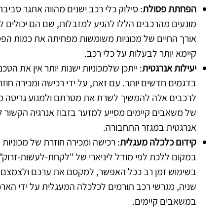
הפחתת פסולת
: סילוק כלי רכב ישנים מהווה אתגר סביב
מונעים מהרכבים הללו להגיע למזבלות, שם הם יכולים ל
אורך החיים של מכוניות משומשות מפחיתה את כמות הפ
קיימא יותר לבעלות על כלי רכב.
יעילות אנרגטית
: ייתכן שלמכוניות ישנות יותר אין את הט
בדגמים חדשים יותר. עם זאת, על ידי רכישה ומכירה חוזר
לרכבים אלה להמשיך לשרת את מטרתם ולמנוע גריטה מוק
של משאבים קיימים מסייע למזער בזבוז אנרגיה הקשור 
אנרגטית במגזר התחבורה.
קידום כלכלה מעגלית
: רכישה ומכירה חוזרת של מכוניות
במקום ללכת לפי מודל ליניארי של "לקחת-לעשות-זרוק
בשימוש זמן רב ככל האפשר, למקסם את ערכם ולצמצם 
שניה, מגרשי רכב תורמים לכלכלה המעגלית על ידי הארכ
במשאבים קיימים.