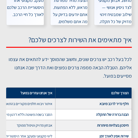
מחשב אבחון מקצועי
הצעת מחיר מפורטת
מעקב מקצועי אחר
לצד ניסיון אנושי —
מראש, ללא הפתעות.
היסטוריית הרכב שלכם
שילוב שמבטיח זיהוי
אתם יודעים בדיוק על
לאורך כל חיי הרכב.
מדויק של כל תקלה.
מה אתם משלמים.
איך מתאימים את השירות לצרכים שלכם?
לכל בעל רכב יש צרכים שונים, וחשוב שהמוסך ידע להתאים את עצמו
אליהם. הטבלה הבאה ממפה צרכים נפוצים ואת הדרך שבה אנחנו
מסייעים בפועל.
הצורך שלכם
איך אנחנו עוזרים בפועל
חלף נדיר לרכב מיובא
איתור ויבוא חלפים מקוריים בהתאמה א
הבנה ברורה של התקלה
הסבר בשפה פשוטה וללא ז'רגון מיותר
חיסכון בעלויות מיותרות
אבחון מדויק וטיפול ממוקד
שירות אמין לאורך זמן
ליווי מקצועי ומעקב אחר היסטוריית הר