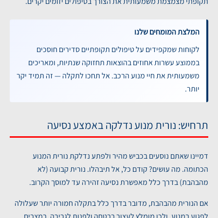
תקופתי מצמצמת משמעותית את הצורך בטיפולים יזומים יקרים.
המלצת המומחים שלנו
לקוחות שמקפידים על טיפולים תקופתיים סדירים חוסכים
בממוצע עשרות אחוזים בהוצאות תחזוקה שנתיות, ומאריכים
משמעותית את חיי מנוע הרכב. אל תחכו לתקלה — זה תמיד יקר
יותר.
תרחיש: נורית מנוע נדלקה באמצע נסיעה
דמיינו שאתם נוסעים בכביש מהיר ולפתע נדלקת נורית המנוע
הכתומה. מה עושים? קודם כל, אל תיבהלו. נורית קבועה (לא
מהבהבת) בדרך כלל מאפשרת נסיעה זהירה עד למוסך הקרוב.
אם הנורית מהבהבת, מדובר בדרך כלל בתקלה חמורה יותר שעלולה
לפגוע במנוע, ולכן מומלץ לעצור בבטחה ולפנות לגרירה. במצבים